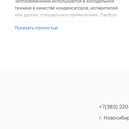
Теплообменники используются в холодильной
технике в качестве конденсаторов, испарителей
или других, специальных применениях. Danfoss
предлагает широкий модельный ряд
Показать полностью
теплообменников для использования в
модульных системах, базирующихся на
комплектующих высокого качества. Вы можете
выбирать производительность и
присоединительные патрубки, в соответствии с
Вашими условиями.
КАТАЛОГ ТЕПЛООБМЕННИКОВ
+7(383) 220
г. Новосибир